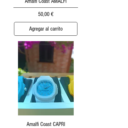
Amalfi Coast AMALFI
Precio
50,00 €
Agregar al carrito
Amalfi Coast CAPRI