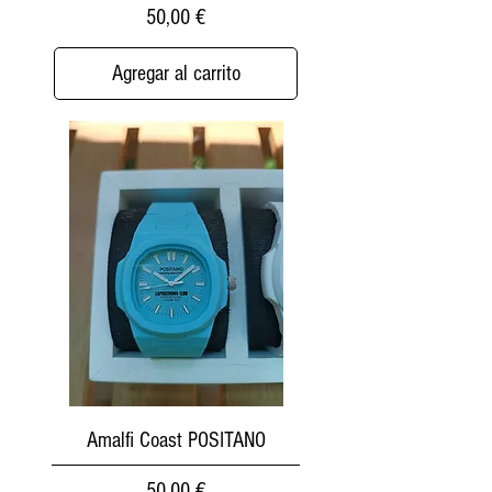
Precio
50,00 €
Agregar al carrito
Amalfi Coast POSITANO
Precio
50,00 €