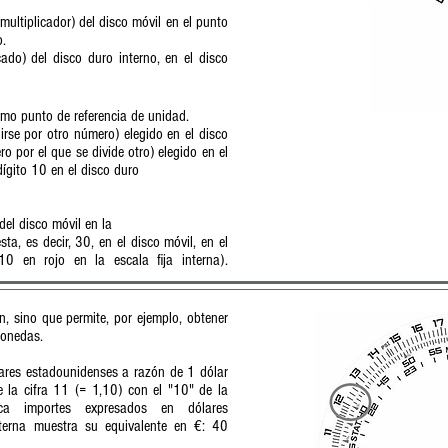
multiplicador) del disco móvil en el punto
o.
cado) del disco duro interno, en el disco
Relojes Antikythera
smo punto de referencia de unidad.
irse por otro número) elegido en el disco
o por el que se divide otro) elegido en el
dígito 10 en el disco duro
del disco móvil en la
sta, es decir, 30, en el disco móvil, en el
10 en rojo en la escala fija interna).
a
n, sino que permite, por ejemplo, obtener
monedas.
ares estadounidenses a razón de 1 dólar
 la cifra 11 (= 1,10) con el "10" de la
ca importes expresados ​​en dólares
xterna muestra su equivalente en €: 40