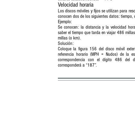
Velocidad horaria
Los discos móviles y fijos se utilizan para re
conocen dos de los siguientes datos: tiempo, d
Ejemplo:
Se conocen: la distancia y la velocidad hora
saber el tiempo que tarda en viajar 486 mill
millas (o km).
Solución:
Coloque la figura 156 del disco móvil exte
referencia horario (MPH = Nudos) de la esc
correspondencia con el dígito 486 del d
corresponderá a “187”.