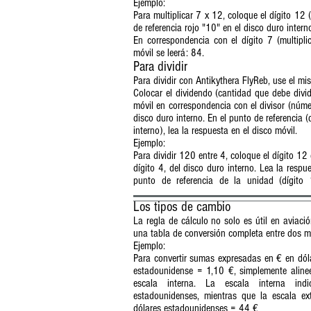
Ejemplo:
Para multiplicar 7 x 12, coloque el dígito 12 (
de referencia rojo "10" en el disco duro intern
En correspondencia con el dígito 7 (multipli
móvil se leerá: 84.
Calculadora aeronáutica | 
Para dividir
Para dividir con Antikythera FlyReb, use el mi
Colocar el dividendo (cantidad que debe divid
móvil en correspondencia con el divisor (númer
disco duro interno. En el punto de referencia (
interno), lea la respuesta en el disco móvil.
Ejemplo:
Para dividir 120 entre 4, coloque el dígito 12 
dígito 4, del disco duro interno. Lea la respue
punto de referencia de la unidad (dígito 
Calculadora aeronáutica | Relojes Antikyther
Los tipos de cambio
La regla de cálculo no solo es útil en aviació
una tabla de conversión completa entre dos 
Ejemplo:
Para convertir sumas expresadas en € en dól
estadounidense = 1,10 €, simplemente alinee
escala interna. La escala interna indi
estadounidenses, mientras que la escala e
dólares estadounidenses = 44 €