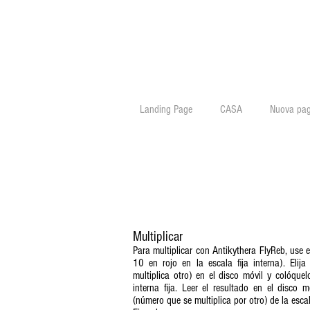
Landing Page
CASA
Nuova pag
Multiplicar
Para multiplicar con Antikythera FlyReb, use e
10 en rojo en la escala fija interna). Elij
multiplica otro) en el disco móvil y colóque
interna fija. Leer el resultado en el disco m
(número que se multiplica por otro) de la escal